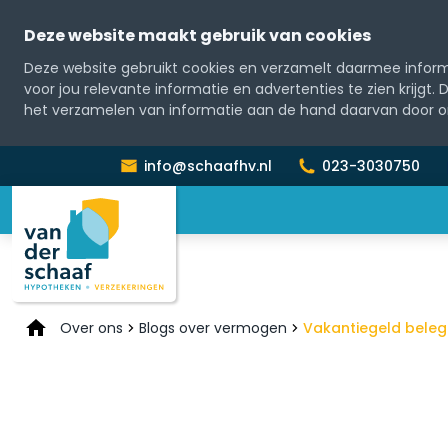
Deze website maakt gebruik van cookies
Deze website gebruikt cookies en verzamelt daarmee informa
voor jou relevante informatie en advertenties te zien krijgt.
het verzamelen van informatie aan de hand daarvan door o
info@schaafhv.nl
023-3030750
Over ons
Blogs over vermogen
Vakantiegeld beleg