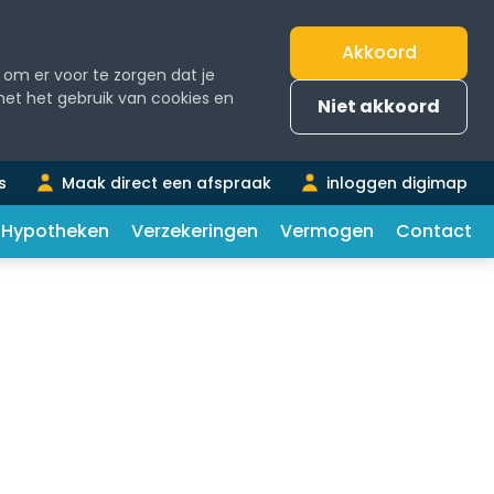
Akkoord
om er voor te zorgen dat je
 met het gebruik van cookies en
Niet akkoord
s
Maak direct een afspraak
inloggen digimap
Hypotheken
Verzekeringen
Vermogen
Contact