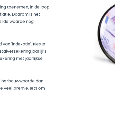
ing toenemen, in de loop
nflatie. Daarom is het
ekerde waarde nog
an 'indexatie'. Kies je
alverzekering jaarlijks
kering met jaarlijkse
ke herbouwwaarde dan
te veel premie. Iets om