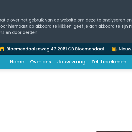
tie over het gebruik van de website om deze te analyseren en 
 Door hiernaast op akkoord te klikken, geef je aan akkoord te zijn
ns en door derden.
Bloemendaalseweg 47 2061 CB Bloemendaal
Nieuw
Home
Over ons
Jouw vraag
Zelf berekenen