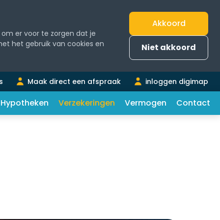
Akkoord
om er voor te zorgen dat je
 met het gebruik van cookies en
Niet akkoord
s
Maak direct een afspraak
inloggen digimap
Hypotheken
Verzekeringen
Vermogen
Contact