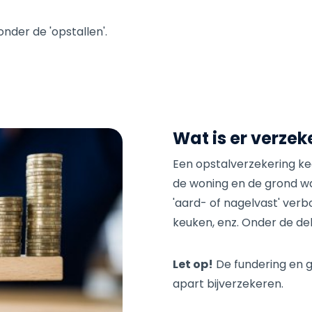
onder de 'opstallen'.
Wat is er verzek
Een opstalverzekering keer
de woning en de grond w
'aard- of nagelvast' verbo
keuken, enz. Onder de de
Let op!
De fundering en g
apart bijverzekeren.