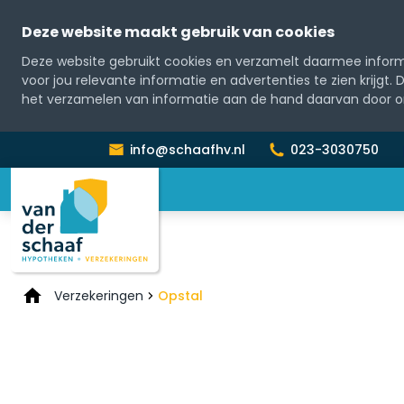
Deze website maakt gebruik van cookies
Deze website gebruikt cookies en verzamelt daarmee informa
voor jou relevante informatie en advertenties te zien krijgt.
het verzamelen van informatie aan de hand daarvan door o
info@schaafhv.nl
023-3030750
Verzekeringen
Opstal